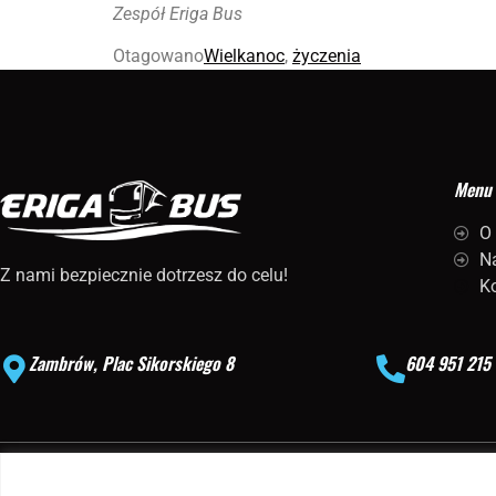
Zespół Eriga Bus
Otagowano
Wielkanoc
,
życzenia
Menu
O
Na
Z nami bezpiecznie dotrzesz do celu!
K
Zambrów, Plac Sikorskiego 8
604 951 215