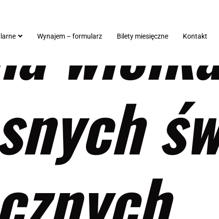
ia wielk
ularne
Wynajem – formularz
Bilety miesięczne
Kontakt
snych świ
cznych