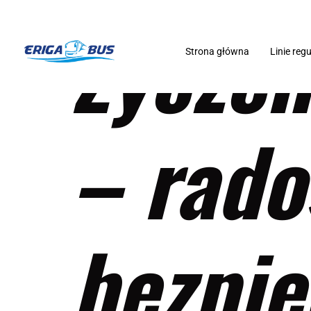
Życzen
Strona główna
Linie reg
– rado
bezpie