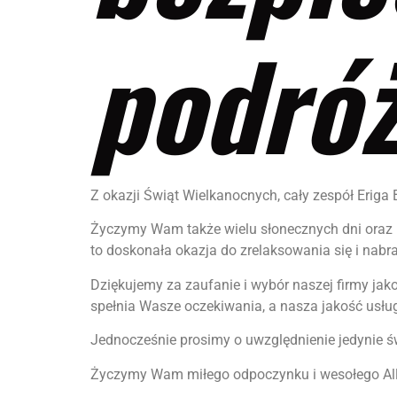
podróż
Z okazji Świąt Wielkanocnych, cały zespół Erig
Życzymy Wam także wielu słonecznych dni oraz 
to doskonała okazja do zrelaksowania się i nab
Dziękujemy za zaufanie i wybór naszej firmy j
spełnia Wasze oczekiwania, a nasza jakość usłu
Jednocześnie prosimy o uwzględnienie jedynie 
Życzymy Wam miłego odpoczynku i wesołego All