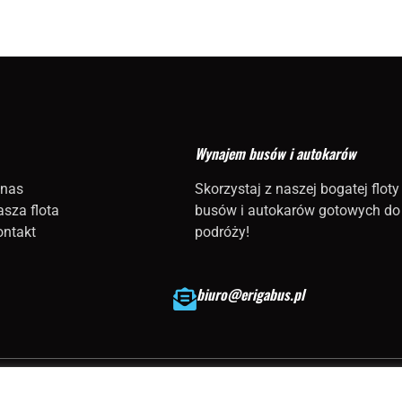
Wynajem busów i autokarów
 nas
Skorzystaj z naszej bogatej floty
sza flota
busów i autokarów gotowych do
ontakt
podróży!
biuro@erigabus.pl
© 2026 LukAn Media Łukasz Całko