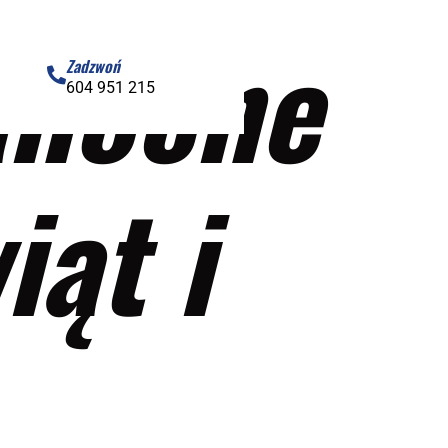
anocne
Zadzwoń
604 951 215
ąt i